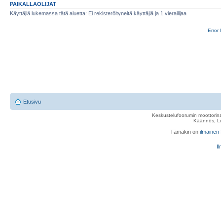
PAIKALLAOLIJAT
Käyttäjiä lukemassa tätä aluetta: Ei rekisteröityneitä käyttäjiä ja 1 vierailijaa
Error 
Etusivu
Keskustelufoorumin moottorina
Käännös, Lu
Tämäkin on
ilmainen
Il