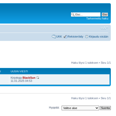
Tarkennettu haku
UKK
Rekisteröidy
Kirjaudu sisään
Haku löysi 1 tuloksen • Sivu
1
/
1
U
UUSIN VIESTI
Kirjoittaja
BlackSun
11.01.2025 04:53
Haku löysi 1 tuloksen • Sivu
1
/
1
Hyppää: