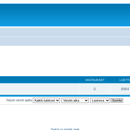
VASTAUKSET
LUETT
0
8984
Näytä viestit ajalta
Switch to mobile style