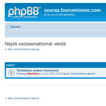
seuraa.foorumimme.com
ETSI JA LÖYDÄ SEURAA !
Etusivu
Näytä vastaamattomat viestit
Siirry tarkennettuun hakuun
AIHEET
Tervetuloa uuteen foorumiisi
Kirjoittaja
BlackSun
» 11.01.2025 04:53 Sijainti:
Ensimmäinen alueeni
Siirry tarkennettuun hakuun