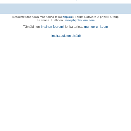
Keskustelufoorumin moottorina toimii
phpBB
® Forum Software © phpBB Group
Käännös, Lurttinen,
www.phpbbsuomi.com
Tämäkin on
ilmainen foorumi
, jonka tarjoaa
munfoorumi.com
Ilmoita asiaton sisältö