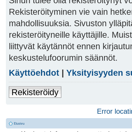
Sinun tulee olla rekisteröitynyt v
Rekisteröityminen vie vain hetken
mahdollisuuksia. Sivuston ylläpit
rekisteröityneille käyttäjille. Mu
liittyvät käytännöt ennen kirjau
keskustelufoorumin säännöt.
Käyttöehdot
|
Yksityisyyden s
Rekisteröidy
Error locati
Etusivu