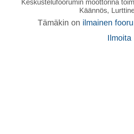
Keskustelufoorumin moottorina toim
Käännös, Lurttin
Tämäkin on
ilmainen foor
Ilmoita