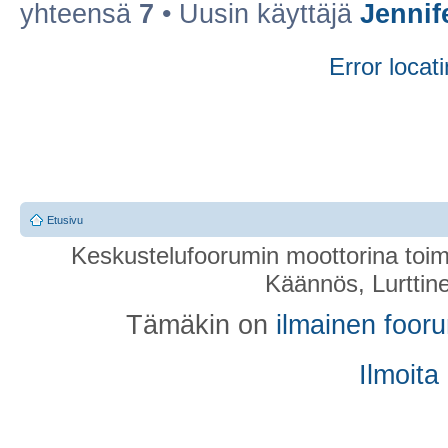
yhteensä
7
• Uusin käyttäjä
Jennif
Error locati
Etusivu
Keskustelufoorumin moottorina toim
Käännös, Lurttin
Tämäkin on
ilmainen foor
Ilmoita