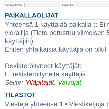
Käyttäjätunnus:
Salasana:
PAIKALLAOLIJAT
Yhteensä
1
käyttäjää paikalla :: Ei r
vierailija (Tieto perustuu viimeisen 5
käyttäjiin)
Eniten yhtaikaisia käyttäjiä on ollut
Rekisteröityneet käyttäjät:
Ei rekisteröityneitä käyttäjiä
Selite:
Ylläpitäjät
,
Valvojat
TILASTOT
Viestejä yhteensä
1
• Viestiketjuja