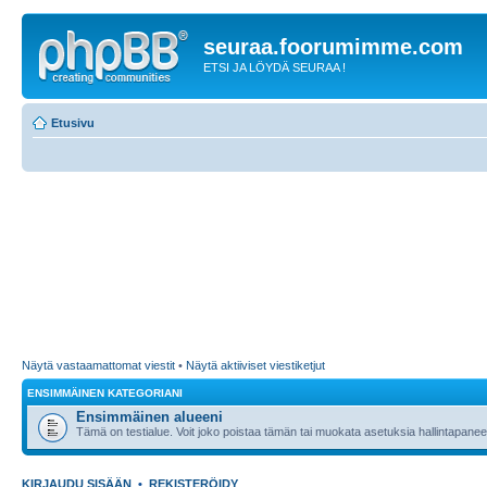
seuraa.foorumimme.com
ETSI JA LÖYDÄ SEURAA !
Etusivu
Näytä vastaamattomat viestit
•
Näytä aktiiviset viestiketjut
ENSIMMÄINEN KATEGORIANI
Ensimmäinen alueeni
Tämä on testialue. Voit joko poistaa tämän tai muokata asetuksia hallintapanee
KIRJAUDU SISÄÄN
•
REKISTERÖIDY