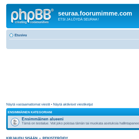
seuraa.foorumimme.com
ETSI JA LÖYDÄ SEURAA !
Etusivu
Näytä vastaamattomat viestit
•
Näytä aktiiviset viestiketjut
ENSIMMÄINEN KATEGORIANI
Ensimmäinen alueeni
Tämä on testialue. Voit joko poistaa tämän tai muokata asetuksia hallintapanee
KIRJAUDU SISÄÄN
•
REKISTERÖIDY