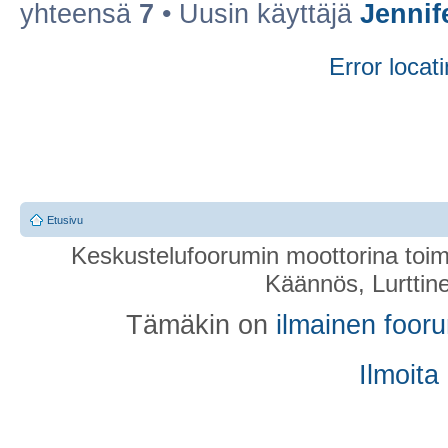
yhteensä
7
• Uusin käyttäjä
Jennif
Error locati
Etusivu
Keskustelufoorumin moottorina toim
Käännös, Lurttin
Tämäkin on
ilmainen foor
Ilmoita