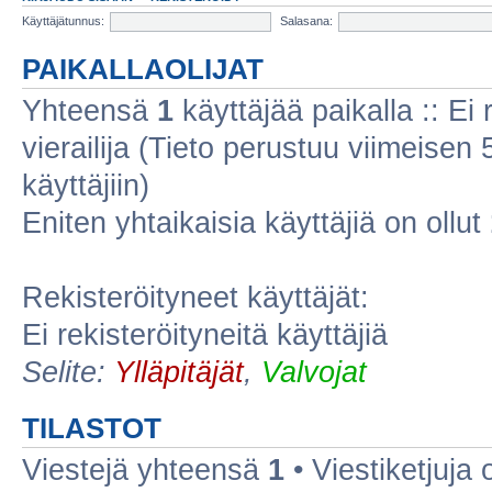
Käyttäjätunnus:
Salasana:
PAIKALLAOLIJAT
Yhteensä
1
käyttäjää paikalla :: Ei r
vierailija (Tieto perustuu viimeisen 5
käyttäjiin)
Eniten yhtaikaisia käyttäjiä on ollut
Rekisteröityneet käyttäjät:
Ei rekisteröityneitä käyttäjiä
Selite:
Ylläpitäjät
,
Valvojat
TILASTOT
Viestejä yhteensä
1
• Viestiketjuja