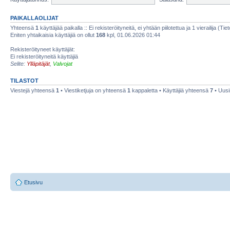
PAIKALLAOLIJAT
Yhteensä
1
käyttäjää paikalla :: Ei rekisteröityneitä, ei yhtään piilotettua ja 1 vierailija (Ti
Eniten yhtaikaisia käyttäjiä on ollut
168
kpl, 01.06.2026 01:44
Rekisteröityneet käyttäjät:
Ei rekisteröityneitä käyttäjiä
Selite:
Ylläpitäjät
,
Valvojat
TILASTOT
Viestejä yhteensä
1
• Viestiketjuja on yhteensä
1
kappaletta • Käyttäjiä yhteensä
7
• Uusi
Etusivu