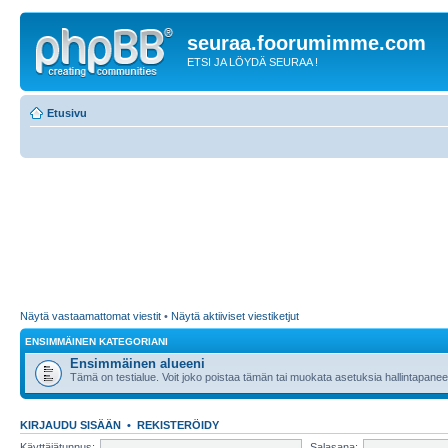
seuraa.foorumimme.com
ETSI JA LÖYDÄ SEURAA !
Etusivu
Näytä vastaamattomat viestit
•
Näytä aktiiviset viestiketjut
ENSIMMÄINEN KATEGORIANI
Ensimmäinen alueeni
Tämä on testialue. Voit joko poistaa tämän tai muokata asetuksia hallintapanee
KIRJAUDU SISÄÄN
•
REKISTERÖIDY
Käyttäjätunnus:
Salasana: