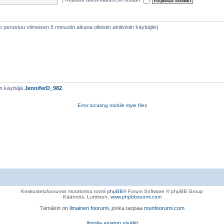
eto perustuu viimeisen 5 minuutin aikana olleisiin aktiivisiin käyttäjiin)
n käyttäjä
JenniferD_982
Error locating mobile style files
Keskustelufoorumin moottorina toimii
phpBB
® Forum Software © phpBB Group
Käännös, Lurttinen,
www.phpbbsuomi.com
Tämäkin on
ilmainen foorumi
, jonka tarjoaa
munfoorumi.com
Ilmoita asiaton sisältö