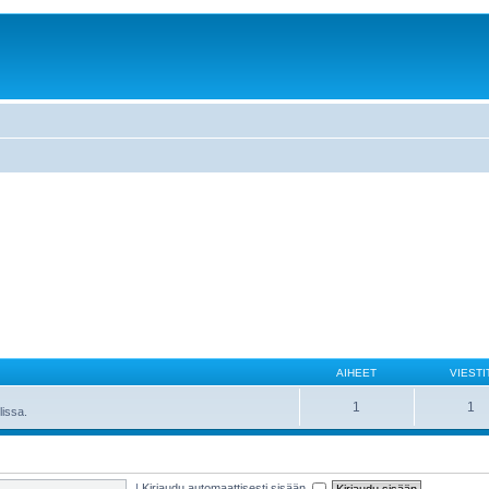
AIHEET
VIESTI
1
1
lissa.
|
Kirjaudu automaattisesti sisään.