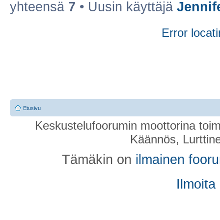
yhteensä
7
• Uusin käyttäjä
Jennif
Error locati
Etusivu
Keskustelufoorumin moottorina toim
Käännös, Lurttin
Tämäkin on
ilmainen foor
Ilmoita