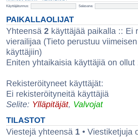
Käyttäjätunnus:
Salasana:
PAIKALLAOLIJAT
Yhteensä
2
käyttäjää paikalla :: Ei r
vierailijaa (Tieto perustuu viimeisen 
käyttäjiin)
Eniten yhtaikaisia käyttäjiä on ollut
Rekisteröityneet käyttäjät:
Ei rekisteröityneitä käyttäjiä
Selite:
Ylläpitäjät
,
Valvojat
TILASTOT
Viestejä yhteensä
1
• Viestiketjuja