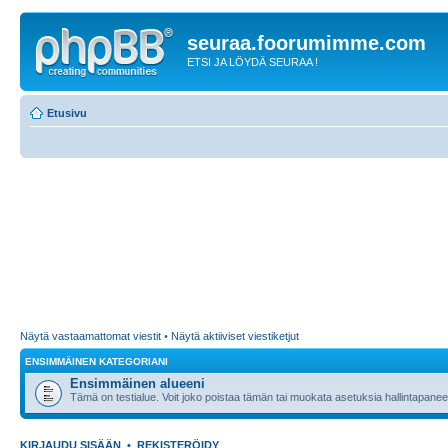
seuraa.foorumimme.com
ETSI JA LÖYDÄ SEURAA !
Etusivu
Näytä vastaamattomat viestit
•
Näytä aktiiviset viestiketjut
ENSIMMÄINEN KATEGORIANI
Ensimmäinen alueeni
Tämä on testialue. Voit joko poistaa tämän tai muokata asetuksia hallintapanee
KIRJAUDU SISÄÄN
•
REKISTERÖIDY