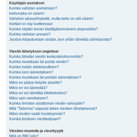
Käyttäjän asetukset
Kuinka vaihdan asetuksiani?
Kellonaika on väärin!
Vaihdoin aikavyöhykettä, mutta kello on silti väärin!
Kieltäni ei näy luettelossa!
Kuinka näytän kuvan käyttäjätunnukseni alapuolella?
Kuinka vaihdan arvoani?
Joudun kirjautumaan sisään, kun yritän lähettää sähköpostia?
Viestin lähetyksen ongelmat
Kuinka lähetän viestin keskustelufoorumille?
Kuinka muokkaan tai poista viestin?
Kuinka lisään allekirjoutksen?
Kuinka luon äänestyksen?
Kuinka muokkaan tai poistan äänestyksen?
Miksi en pääse tietyille alueille?
Miksi en voi äänestää?
Miksi en voi lähettää liitetiedostoa?
Miksi sain varoituksen?
Kuinka ilmoitan asiattoman viestin valvojalle?
Mitä "Tallenna" nappula tekee viestien lähetyksessä?
Miksi viestini vaatii hyväksynnän?
Kuinka tönäisen viestiketjuani?
Viestien muotoilu ja viestityypit
Mitä on BBCode?