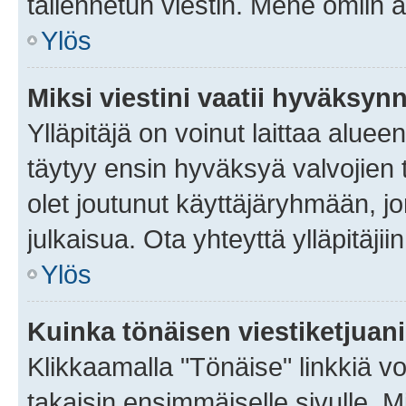
tallennetun viestin. Mene omiin a
Ylös
Miksi viestini vaatii hyväksyn
Ylläpitäjä on voinut laittaa alueen
täytyy ensin hyväksyä valvojien 
olet joutunut käyttäjäryhmään, jo
julkaisua. Ota yhteyttä ylläpitäjii
Ylös
Kuinka tönäisen viestiketjuan
Klikkaamalla "Tönäise" linkkiä voi
takaisin ensimmäiselle sivulle. M