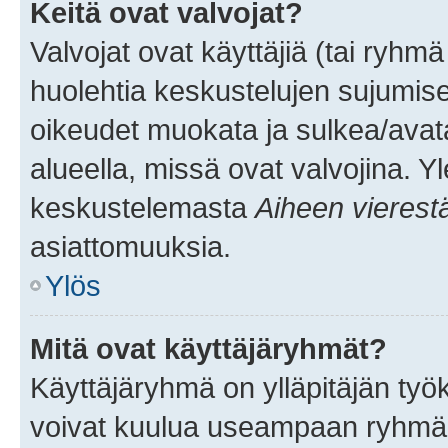
Keitä ovat valvojat?
Valvojat ovat käyttäjiä (tai ryhmä
huolehtia keskustelujen sujumise
oikeudet muokata ja sulkea/avata, 
alueella, missä ovat valvojina. Y
keskustelemasta
Aiheen vierest
asiattomuuksia.
Ylös
Mitä ovat käyttäjäryhmät?
Käyttäjäryhmä on ylläpitäjän työka
voivat kuulua useampaan ryhmään