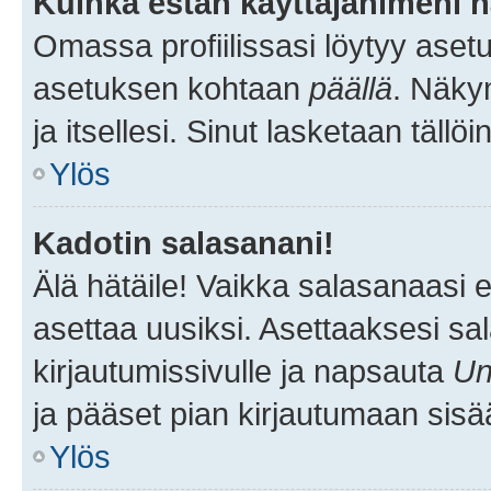
Kuinka estän käyttäjänimeni n
Omassa profiilissasi löytyy aset
asetuksen kohtaan
päällä
. Näkym
ja itsellesi. Sinut lasketaan tällö
Ylös
Kadotin salasanani!
Älä hätäile! Vaikka salasanaasi 
asettaa uusiksi. Asettaaksesi s
kirjautumissivulle ja napsauta
Un
ja pääset pian kirjautumaan sisä
Ylös