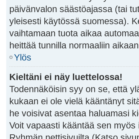
päivänvalon säästöajassa (tai tu
yleisesti käytössä suomessa). Ke
vaihtamaan tuota aikaa automaatti
heittää tunnilla normaaliin aikaan
Ylös
Kieltäni ei näy luettelossa!
Todennäköisin syy on se, että yläp
kukaan ei ole vielä kääntänyt sitä 
he voisivat asentaa haluamasi ki
Voit vapaasti kääntää sen myös i
Ryhmän nettisivuilta (Katso sivun