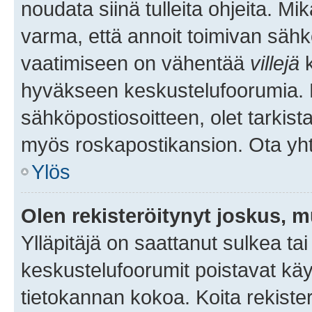
noudata siinä tulleita ohjeita. Mi
varma, että annoit toimivan sähk
vaatimiseen on vähentää
villejä
k
hyväkseen keskustelufoorumia. Mi
sähköpostiosoitteen, olet tarkista
myös roskapostikansion. Ota yhte
Ylös
Olen rekisteröitynyt joskus, 
Ylläpitäjä on saattanut sulkea ta
keskustelufoorumit poistavat k
tietokannan kokoa. Koita rekister