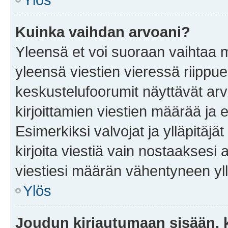
Kuinka vaihdan arvoani?
Yleensä et voi suoraan vaihtaa 
yleensä viestien vieressä riippu
keskustelufoorumit näyttävät ar
kirjoittamien viestien määrää ja er
Esimerkiksi valvojat ja ylläpitäjä
kirjoita viestiä vain nostaakses
viestiesi määrän vähentyneen yl
Ylös
Joudun kirjautumaan sisään, k