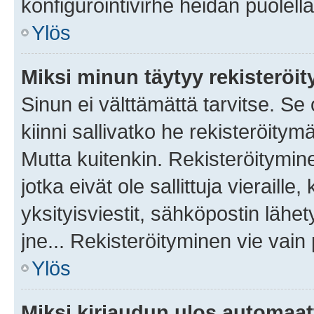
konfigurointivirhe heidän puolella
Ylös
Miksi minun täytyy rekisteröit
Sinun ei välttämättä tarvitse. Se
kiinni sallivatko he rekisteröitym
Mutta kuitenkin. Rekisteröitymine
jotka eivät ole sallittuja vierail
yksityisviestit, sähköpostin lähet
jne... Rekisteröityminen vie vain
Ylös
Miksi kirjaudun ulos automaat