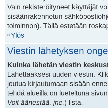
Vain rekisteröityneet käyttäjät v
sisäänrakennetun sähköpostiohjel
toiminnon). Tällä estetään roskap
Ylös
Viestin lähetyksen ong
Kuinka lähetän viestin keskus
Lähettääksesi uuden viestin. Kl
joutua kirjautumaan sisään ennen 
tehdä alueilla on lueteltuna sivun
Voit äänestää, jne.
) lista.